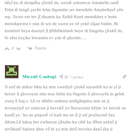
bêyî ku di destpêka çîrokê de, wextê yekemcar Amabella rastê
Felat tê hingê çavên felat dişemitin ser memikên Amabellayê yên
rep. Jixwe em tev jî dizanin ku Xelkê Kurd memikhez e hetta
memikperest e min di wir de xwest ez vê yekê nîşan bidim. Bi
kurtebirî heya dawiyê jî jêfihêtkirinek heye di bingeha çîrokê de,
bi xêra keçika lewanten ev yek tê şikestin….
Yanıtla
0
Miradê Canbegî
7 yıl önce
Ji serî de mikur bêm ku min xwediyê çírokê nizanibû ku tu yî ji
bersiv û şîroveyan min teze fehm kir.Vegotin û şîroveyên te gelek
xweş û baş e. Lê ez dibêm sedema netêgihiştina min ne ji
tevnsaziyê ye rasterast ji hevokê ye.Naxwazim bêjim 'ev hevok ne
kurdî ye.' ku ne pisporê vî karê me ne jî ji wê pozîsyonê hez
dikim.Lê luksa her xwîneran çênabe ku cihê ku fêhm nekirî ji
nivîskarê bipirse jiber vê bi ya min divê hevoka dawî (ku ji