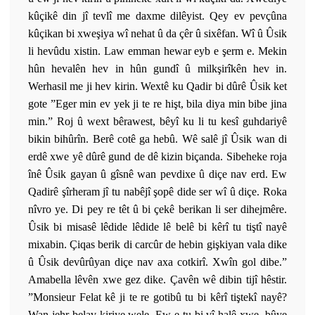
kûçikê din jî tevlî me daxme dilêyist. Qey ev pevçûna
kûçikan bi xweşiya wî nehat û da çêr û sixêfan. Wî û Ûsik
li hevûdu xistin. Law emman hewar eyb e şerm e. Mekin
hûn hevalên hev in hûn gundî û milkşirîkên hev in.
Werhasil me ji hev kirin. Wextê ku Qadir bi dûrê Ûsik ket
gote ”Eger min ev yek ji te re hişt, bila diya min bibe jina
min.” Roj û wext bêrawest, bêyî ku li tu kesî guhdariyê
bikin bihûrîn. Berê cotê ga hebû. Wê salê jî Ûsik wan di
erdê xwe yê dûrê gund de dê kizin biçanda. Sibeheke roja
înê Ûsik gayan û gîsnê wan pevdixe û diçe nav erd. Ew
Qadirê şîrheram jî tu nabêjî şopê dide ser wî û diçe. Roka
nîvro ye. Di pey re têt û bi çekê berikan li ser dihejmêre.
Ûsik bi misasê lêdide lêdide lê belê bi kêrî tu tiştî nayê
mixabin. Çiqas berik di carcûr de hebin gişkiyan vala dike
û Ûsik devûrûyan diçe nav axa cotkirî. Xwîn gol dibe.”
Amabella lêvên xwe gez dike. Çavên wê dibin tijî hêstir.
”Monsieur Felat kê ji te re gotibû tu bi kêrî tiştekî nayê?
Wan jehr belav kiriye wele. Ew e tu bi vî halê xwe, bûye