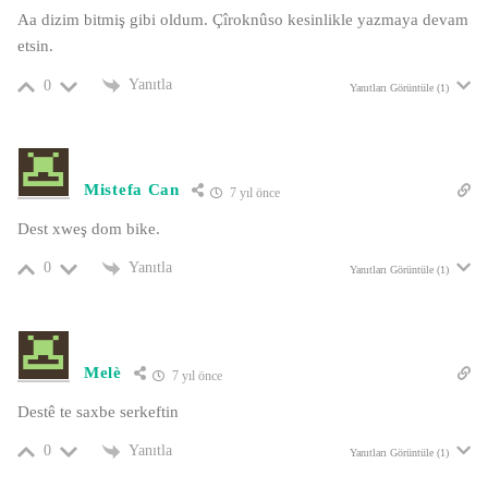
Aa dizim bitmiş gibi oldum. Çîroknûso kesinlikle yazmaya devam
etsin.
Yanıtla
0
Yanıtları Görüntüle (1)
Mistefa Can
7 yıl önce
Dest xweş dom bike.
Yanıtla
0
Yanıtları Görüntüle (1)
Melè
7 yıl önce
Destê te saxbe serkeftin
Yanıtla
0
Yanıtları Görüntüle (1)