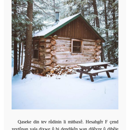
Qaseke din tev rûdinin li mitbaxê. Hesabgêr F çend
zeytûnan vala dixwe û bi dendikên wan dilêyze û dibêje