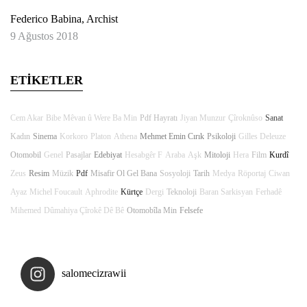
Federico Babina, Archist
9 Ağustos 2018
ETİKETLER
Cem Akar
Bibe Mêvan û Were Ba Min
Pdf Hayratı
Jiyan Munzur
Çîroknûso
Sanat
Kadın
Sinema
Korkoro
Platon
Athena
Mehmet Emin Cırık
Psikoloji
Gilles Deleuze
Otomobil
Genel
Pasajlar
Edebiyat
Hesabgêr F
Araba
Aşk
Mitoloji
Hera
Film
Kurdî
Zeus
Resim
Müzik
Pdf
Misafir Ol Gel Bana
Sosyoloji
Tarih
Medya
Röportaj
Ciwan
Ayaz
Michel Foucault
Aphrodite
Kürtçe
Dergi
Teknoloji
Baran Sarkisyan
Ferhadê
Mihemed
Dûmahiya Çîrokê Dê Bê
Otomobîla Min
Felsefe
salomecizrawii