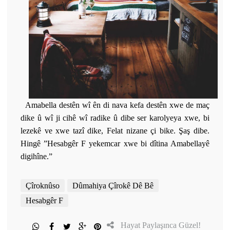
Amabella destên wî ên di nava kefa destên xwe de maç
dike û wî ji cihê wî radike û dibe ser karolyeya xwe, bi
lezekê ve xwe tazî dike, Felat nizane çi bike. Şaş dibe.
Hingê ”Hesabgêr F yekemcar xwe bi dîtina Amabellayê
digihîne.”
Çîroknûso
Dûmahiya Çîrokê Dê Bê
Hesabgêr F
Hayat Paylaşınca Güzel!