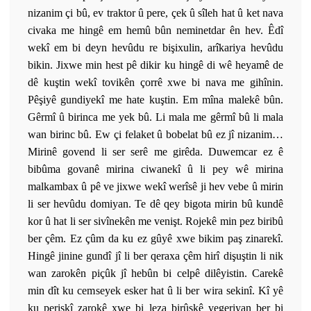
nizanim çi bû, ev traktor û pere, çek û sîleh hat û ket nava
civaka me hingê em hemû bûn neminetdar ên hev. Êdî
wekî em bi deyn hevûdu re bişixulin, arîkariya hevûdu
bikin. Jixwe min hest pê dikir ku hingê di wê heyamê de
dê kuştin wekî tovikên çorrê xwe bi nava me gihînin.
Pêşiyê gundiyekî me hate kuştin. Em mîna malekê bûn.
Gêrmî û birinca me yek bû. Li mala me gêrmî bû li mala
wan birinc bû. Ew çi felaket û bobelat bû ez jî nizanim…
Mirinê govend li ser serê me girêda. Duwemcar ez ê
bibûma govanê mirina ciwanekî û li pey wê mirina
malkambax û pê ve jixwe wekî werîsê ji hev vebe û mirin
li ser hevûdu domiyan. Te dê qey bigota mirin bû kundê
kor û hat li ser sivînekên me venişt. Rojekê min pez biribû
ber çêm. Ez çûm da ku ez gûyê xwe bikim paş zinarekî.
Hingê jinine gundî jî li ber qeraxa çêm hirî dişuştin li nik
wan zarokên piçûk jî hebûn bi celpê dilêyistin. Carekê
min dît ku cemseyek esker hat û li ber wira sekinî. Kî yê
ku perişkî zarokê xwe bi leza birûskê vegeriyan ber bi