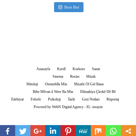
Beni Bul
Anasayfa
Kurdî
Korkoro
Sanat
Sinema
Resim
Müzik
Mitoloji
Otomobîla Min
Misafir Ol Gel Bana
Bibe Mêvan û Were Ba Min
Dûmahiya Çîrokê Dê Bê
Edebiyat
Felsefe
Psikoloji
Tarih
Gezi Notları
Röportaj
Powered by
WebN Digital Agency - IG: iosayin