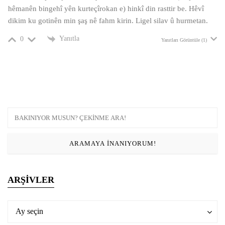
hêmanên bingehî yên kurteçîrokan e) hinkî din rasttir be. Hêvî
dikim ku gotinên min şaş nê fahm kirin. Ligel silav û hurmetan.
Yanıtla
0
Yanıtları Görüntüle (1)
ARŞIVLER
Arşivler
Arşivler
Ay seçin