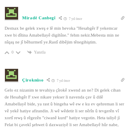
Miradê Canbegî
7 yıl önce
Destsax be gelek xweş e lê min hevoka ''Hesabgêr F yekemcar
xwe bi dîtina Amabellayê digihîne.'' fehm nekir.Mebesta min ne
nîqaş ne jî bêhurmetî ye.Rastî dibêjim tênegihiştim.
Yanıtla
0
Çîroknûso
7 yıl önce
Gelo ez nizanim te tevahiya çîrokê xwend an ne? Di gelek cihan
de Hesabgêr F xwe nikare yekser li navenda çav û dilê
Amabellayê bide, ya rast û bingeha wê ew e ku ev qehreman li ser
vê yekê hatiye afirandin. Ji wê wêdetir li ser nêrîn û tevgerên vî
xortî rewş û rêgezên "ciwanê kurd" hatiye vegotin. Heta taliyê jì
Felat bi çavekî şehwet û daxwaziyê li ser Amabellayê hûr nabe,