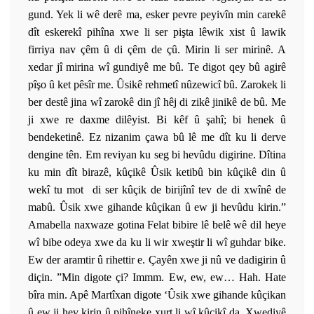
gund. Yek li wê derê ma, esker pevre peyivîn min carekê
dît eskerekî pihîna xwe li ser pişta lêwik xist û lawik
firriya nav çêm û di çêm de çû. Mirin li ser mirinê. A
xedar jî mirina wî gundiyê me bû. Te digot qey bû agirê
pîşo û ket pêsîr me. Ûsikê rehmetî nûzewicî bû. Zarokek li
ber destê jina wî zarokê din jî hêj di zikê jinikê de bû. Me
ji xwe re daxme dilêyist. Bi kêf û şahî; bi henek û
bendeketinê. Ez nizanim çawa bû lê me dît ku li derve
dengine tên. Em reviyan ku seg bi hevûdu digirine. Dîtina
ku min dît birazê, kûçikê Ûsik ketibû bin kûçikê din û
wekî tu mot di ser kûçik de birijînî tev de di xwînê de
mabû. Ûsik xwe gihande kûçikan û ew ji hevûdu kirin.”
Amabella naxwaze gotina Felat bibire lê belê wê dil heye
wî bibe odeya xwe da ku li wir xweştir li wî guhdar bike.
Ew der aramtir û rihettir e. Çayên xwe ji nû ve dadigirin û
diçin. ”Min digote çi? Immm. Ew, ew, ew… Hah. Hate
bîra min. Apê Martîxan digote ‘Ûsik xwe gihande kûçikan
û ew ji hev kirin û pihîneke xurt li wî kûçikî da. Xwediyê