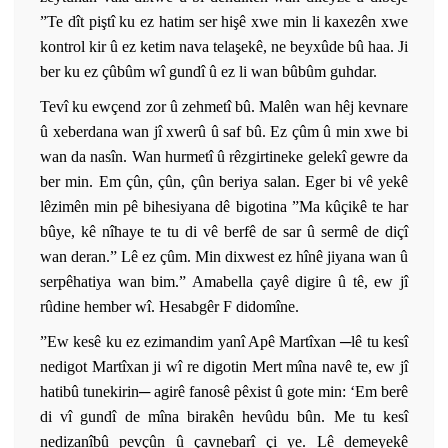
”Te dît piştî ku ez hatim ser hişê xwe min li kaxezên xwe
kontrol kir û ez ketim nava telaşekê, ne beyxûde bû haa. Ji
ber ku ez çûbûm wî gundî û ez li wan bûbûm guhdar.
Tevî ku ewçend zor û zehmetî bû. Malên wan hêj kevnare
û xeberdana wan jî xwerû û saf bû. Ez çûm û min xwe bi
wan da nasîn. Wan hurmetî û rêzgirtineke gelekî gewre da
ber min. Em çûn, çûn, çûn beriya salan. Eger bi vê yekê
lêzimên min pê bihesiyana dê bigotina ”Ma kûçikê te har
bûye, kê nîhaye te tu di vê berfê de sar û sermê de diçî
wan deran.” Lê ez çûm. Min dixwest ez hînê jiyana wan û
serpêhatiya wan bim.” Amabella çayê digire û tê, ew jî
rûdine hember wî. Hesabgêr F didomîne.
”Ew kesê ku ez ezimandim yanî Apê Martîxan ─lê tu kesî
nedigot Martîxan ji wî re digotin Mert mîna navê te, ew jî
hatibû tunekirin─ agirê fanosê pêxist û gote min: ‘Em berê
di vî gundî de mîna birakên hevûdu bûn. Me tu kesî
nedizanîbû pevçûn û çavnebarî çi ye. Lê demeyekê