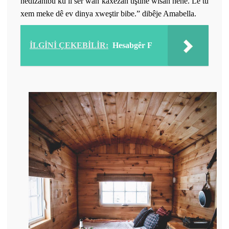
nedizanîbû ku li ser wan kaxezan tiştine wisan hene. Lê tu
xem meke dê ev dinya xweştir bibe.” dibêje Amabella.
İLGİNİ ÇEKEBİLİR:
Hesabgêr F