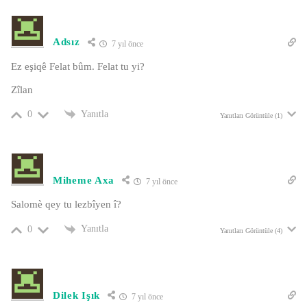
Adsız
7 yıl önce
Ez eşiqê Felat bûm. Felat tu yi?
Zîlan
Yanıtla
0
Yanıtları Görüntüle (1)
Miheme Axa
7 yıl önce
Salomè qey tu lezbîyen î?
Yanıtla
0
Yanıtları Görüntüle (4)
Dilek Işık
7 yıl önce