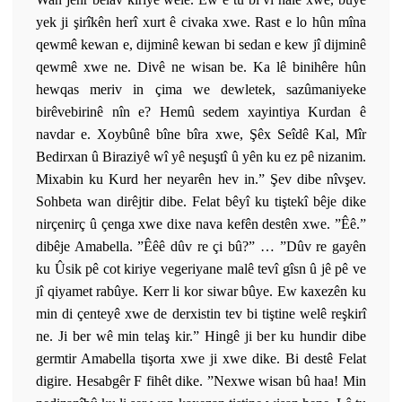
yek ji şirîkên herî xurt ê civaka xwe. Rast e lo hûn mîna
qewmê kewan e, dijminê kewan bi sedan e kew jî dijminê
qewmê xwe ne. Divê ne wisan be. Ka lê binihêre hûn
hewqas meriv in çima we dewletek, sazûmaniyeke
birêvebirinê nîn e? Hemû sedem xayintiya Kurdan ê
navdar e. Xoybûnê bîne bîra xwe, Şêx Seîdê Kal, Mîr
Bedirxan û Biraziyê wî yê neşuştî û yên ku ez pê nizanim.
Mixabin ku Kurd her neyarên hev in.” Şev dibe nîvşev.
Sohbeta wan dirêjtir dibe. Felat bêyî ku tiştekî bêje dike
nirçenirç û çenga xwe dixe nava kefên destên xwe. ”Êê.”
dibêje Amabella. ”Êêê dûv re çi bû?” … ”Dûv re gayên
ku Ûsik pê cot kiriye vegeriyane malê tevî gîsn û jê pê ve
jî qiyamet rabûye. Kerr li kor siwar bûye. Ew kaxezên ku
min di çenteyê xwe de derxistin tev bi tiştine welê reşkirî
ne. Ji ber wê min telaş kir.” Hingê ji ber ku hundir dibe
germtir Amabella tişorta xwe ji xwe dike. Bi destê Felat
digire. Hesabgêr F fihêt dike. ”Nexwe wisan bû haa! Min