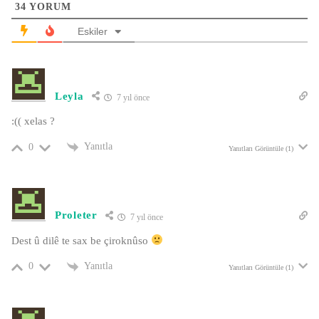
34
YORUM
Eskiler
Leyla
7 yıl önce
:(( xelas ?
Yanıtla
0
Yanıtları Görüntüle (1)
Proleter
7 yıl önce
Dest û dilê te sax be çiroknûso
Yanıtla
0
Yanıtları Görüntüle (1)