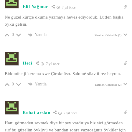
Elif Yağmur
7 yıl önce
Ne güzel kürtçe okuma yazmaya heves ediyorduk. Lütfen başka
öykü gelsin.
Yanıtla
0
Yanıtları Görüntüle (1)
Hecî
7 yıl önce
Bidomîne ji kerema xwe Çîroknûso. Salomè silav û rez heyran.
Yanıtla
0
Yanıtları Görüntüle (2)
Rohat arslan
7 yıl önce
Hani görmeden sevmek diye bir şey vardır ya biz sizi görmeden
sırf bu güzelim öyküyü ve bundan sonra yazacağınız öyküler için