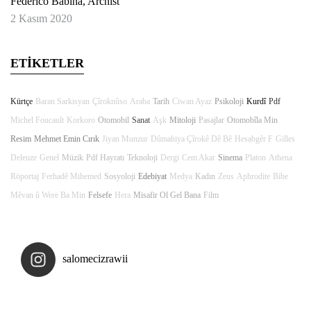
Federico Babina, Archist
2 Kasım 2020
ETİKETLER
Kürtçe
Baran Sarkisyan
Çîroknûso
Araba
Tarih
Ciwan Ayaz
Psikoloji
Kurdî
Pdf
Michel Foucault
Korkoro
Otomobil
Sanat
Aşk
Mitoloji
Pasajlar
Otomobîla Min
Resim
Mehmet Emin Cırık
Jiyan Munzur
Dûmahiya Çîrokê Dê Bê
Hesabgêr F
Gilles
Deleuze
Genel
Müzik
Pdf Hayratı
Teknoloji
Dergi
Cem Akar
Sinema
Platon
Athena
Röportaj
Ferhadê Mihemed
Sosyoloji
Edebiyat
Medya
Kadın
Zeus
Aphrodite
Bibe
Mêvan û Were Ba Min
Felsefe
Hera
Misafir Ol Gel Bana
Film
salomecizrawii