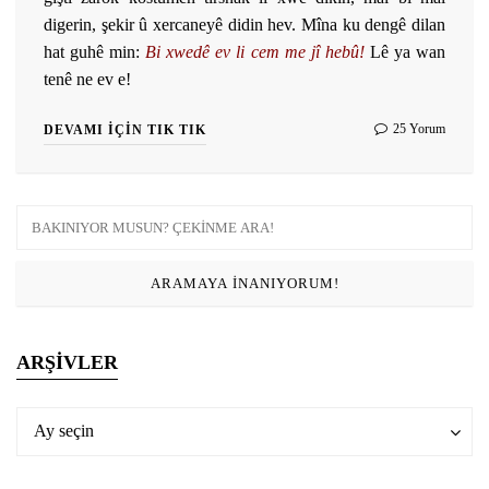
digerin, şekir û xercaneyê didin hev. Mîna ku dengê dilan
hat guhê min:
B
i
xwedê ev li cem me jî hebû!
Lê ya wan
tenê ne ev e!
25 Yorum
DEVAMI İÇIN TIK TIK
ARŞIVLER
Arşivler
Arşivler
Ay seçin