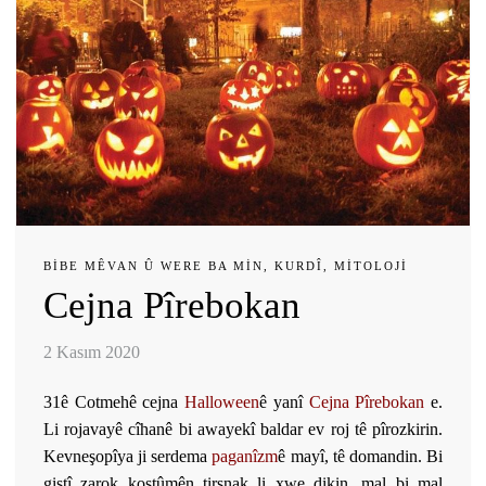
BIBE MÊVAN Û WERE BA MIN
,
KURDÎ
,
MITOLOJI
Cejna Pîrebokan
2 Kasım 2020
31ê Cotmehê cejna
Halloween
ê
yanî
Cejna Pîrebokan
e.
Li rojavayê cîhanê bi awayekî baldar ev roj tê pîrozkirin.
Kevneşopîya ji serdema
paganîzm
ê mayî, tê domandin. Bi
giştî zarok kostûmên tirsnak li xwe dikin, mal bi mal