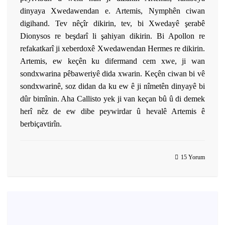
dinyaya Xwedawendan e. Artemis, Nymphên ciwan
digihand. Tev nêçîr dikirin, tev, bi Xwedayê şerabê
Dionysos re beşdarî li şahiyan dikirin. Bi Apollon re
refakatkarî ji xeberdoxê Xwedawendan Hermes re dikirin.
Artemis, ew keçên ku difermand cem xwe, ji wan
sondxwarina pêbaweriyê dida xwarin. Keçên ciwan bi vê
sondxwarinê, soz didan da ku ew ê ji nîmetên dinyayê bi
dûr bimînin. Aha Callisto yek ji van keçan bû û di demek
herî nêz de ew dibe peywirdar û hevalê Artemis ê
berbiçavtirîn.
15 Yorum