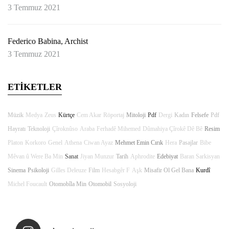
3 Temmuz 2021
Federico Babina, Archist
3 Temmuz 2021
ETİKETLER
Müzik
Medya
Zeus
Kürtçe
Cem Akar
Röportaj
Mitoloji
Pdf
Dergi
Kadın
Felsefe
Pdf
Hayratı
Teknoloji
Çîroknûso
Araba
Ferhadê Mihemed
Dûmahiya Çîrokê Dê Bê
Resim
Platon
Korkoro
Genel
Athena
Ciwan Ayaz
Mehmet Emin Cırık
Hera
Pasajlar
Bibe
Mêvan û Were Ba Min
Sanat
Jiyan Munzur
Tarih
Aphrodite
Edebiyat
Baran Sarkisyan
Sinema
Psikoloji
Gilles Deleuze
Film
Hesabgêr F
Aşk
Misafir Ol Gel Bana
Kurdî
Michel Foucault
Otomobîla Min
Otomobil
Sosyoloji