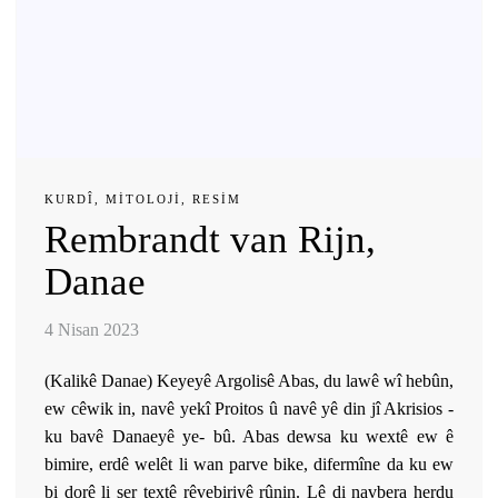
KURDÎ
,
MITOLOJI
,
RESIM
Rembrandt van Rijn,
Danae
4 Nisan 2023
(Kalikê Danae) Keyeyê Argolisê Abas, du lawê wî hebûn,
ew cêwik in, navê yekî Proitos û navê yê din jî Akrisios -
ku bavê Danaeyê ye- bû. Abas dewsa ku wextê ew ê
bimire, erdê welêt li wan parve bike, difermîne da ku ew
bi dorê li ser textê rêvebiriyê rûnin. Lê di navbera herdu