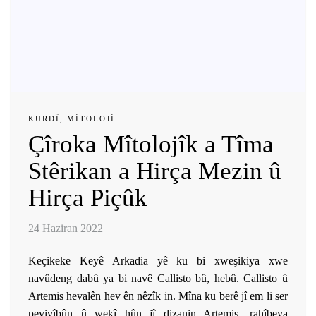
KURDÎ
,
MITOLOJI
Çîroka Mîtolojîk a Tîma
Stêrikan a Hirça Mezin û
Hirça Piçûk
24 Haziran 2022
Keçikeke Keyê Arkadia yê ku bi xweşikiya xwe
navûdeng dabû ya bi navê Callisto bû, hebû. Callisto û
Artemis hevalên hev ên nêzîk in. Mîna ku berê jî em li ser
peyivîbûn û wekî hûn jî dizanin Artemis, rahîbeya