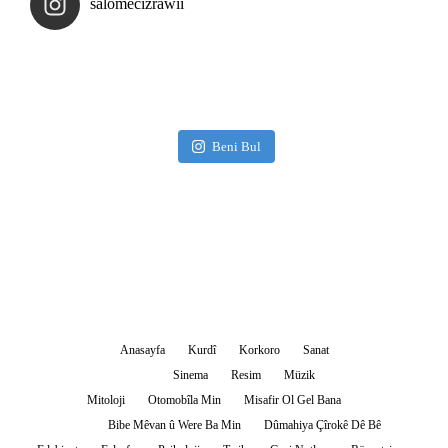
salomecizrawii
Beni Bul
Anasayfa
Kurdî
Korkoro
Sanat
Sinema
Resim
Müzik
Mitoloji
Otomobîla Min
Misafir Ol Gel Bana
Bibe Mêvan û Were Ba Min
Dûmahiya Çîrokê Dê Bê