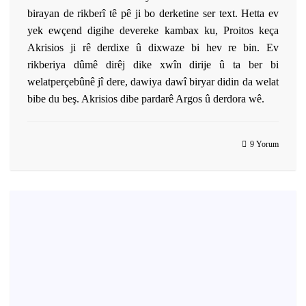
birayan de rikberî tê pê ji bo derketine ser text. Hetta ev
yek ewçend digihe devereke kambax ku, Proitos keça
Akrisios ji rê derdixe û dixwaze bi hev re bin. Ev
rikberiya dûmê dirêj dike xwîn dirije û ta ber bi
welatperçebûnê jî dere, dawiya dawî biryar didin da welat
bibe du beş. Akrisios dibe pardarê Argos û derdora wê.
9 Yorum