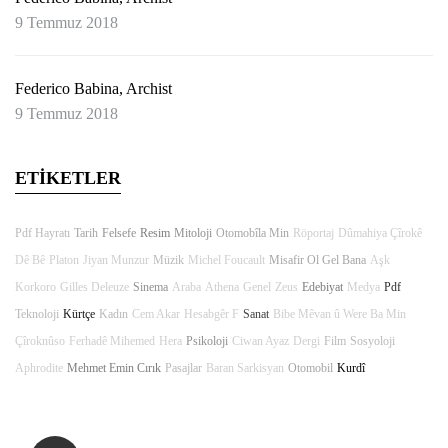
9 Temmuz 2018
Federico Babina, Archist
9 Temmuz 2018
ETİKETLER
Pdf Hayratı
Tarih
Felsefe
Resim
Mitoloji
Otomobîla Min
Röportaj
Dûmahiya Çîrokê
Dê Bê
Platon
Jiyan Munzur
Müzik
Michel Foucault
Misafir Ol Gel Bana
Aşk
Korkoro
Gilles Deleuze
Sinema
Araba
Athena
Genel
Zeus
Edebiyat
Medya
Pdf
Teknoloji
Kürtçe
Kadın
Cem Akar
Hesabgêr F
Sanat
Bibe Mêvan û Were Ba Min
Çîroknûso
Ferhadê Mihemed
Hera
Psikoloji
Ciwan Ayaz
Dergi
Film
Sosyoloji
Aphrodite
Mehmet Emin Cırık
Pasajlar
Baran Sarkisyan
Otomobil
Kurdî