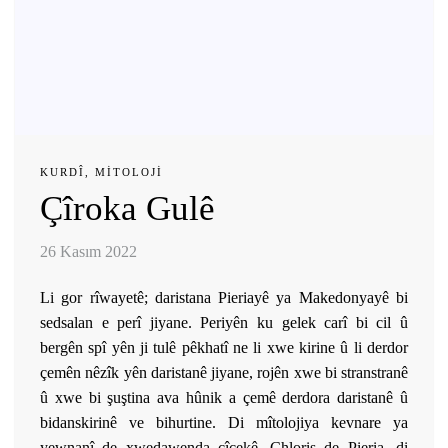
KURDÎ
,
MITOLOJI
Çîroka Gulê
26 Kasım 2022
Li gor rîwayetê; daristana Pieriayê ya Makedonyayê bi
sedsalan e perî jiyane. Periyên ku gelek carî bi cil û
bergên spî yên ji tulê pêkhatî ne li xwe kirine û li derdor
çemên nêzîk yên daristanê jiyane, rojên xwe bi stranstranê
û xwe bi şuştina ava hûnik a çemê derdora daristanê û
bidanskirinê ve bihurtine. Di mîtolojiya kevnare ya
yewnanî de xwedawenda çîçekê, Chloris de Pieria, di