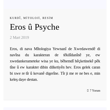
KURDÎ
,
MITOLOJI
,
RESIM
Eros û Psyche
2 Mart 2019
Eros, di nava Mîtologiya Yewnanî de Xwedawendê di
navîna du karakteran de têkilîdanînê ye, ew
xwedankerameteke wisa ye ku, bêhemdî hêçketinekê pêk
tîne û ew karakter dibin dilketiyên hev. Eros gelek caran
bi xwe re tîr û kevanê digerîne. Tîr ji me re ne bes e, min
keleş daye destan.
7 Yorum