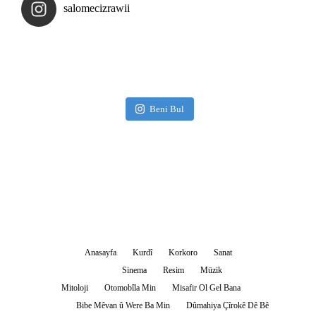
salomecizrawii
Beni Bul
Anasayfa
Kurdî
Korkoro
Sanat
Sinema
Resim
Müzik
Mitoloji
Otomobîla Min
Misafir Ol Gel Bana
Bibe Mêvan û Were Ba Min
Dûmahiya Çîrokê Dê Bê