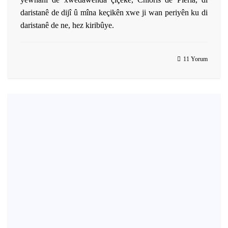
daristanê de dijî û mîna keçikên xwe ji wan periyên ku di
daristanê de ne, hez kiribûye.
11 Yorum